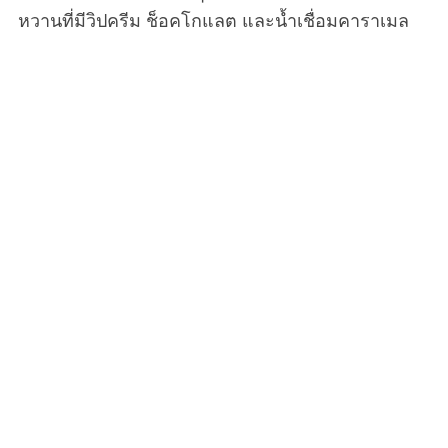
หวานที่มีวิปครีม ช็อคโกแลต และน้ำเชื่อมคาราเมล
ซึ่งเป็นที่นิยมมากในทุกวันนี้ แต่ปริมาณคาเฟอีนก็เป็น
ปัญหาด้านสุขภาพที่ใหญ่ที่สุดอย่างหนึ่งสำหรับเด็ก
อันตรายจากกาแฟและชาที่อาจเกิดขึ้นกับเด็ก
กาแฟและชามีคาเฟอีน ซึ่งเป็นสิ่งที่เสพติดได้ เป็นสาร
กระตุ้น ดังนั้น แม้ว่าในผู้ใหญ่ที่บริโภคในปริมาณปาน
กลางจะถือว่าปลอดภัยตามมาตรฐานองค์การอาหาร
และยา แต่ก็สามารถส่งผลต่อระบบประสาท สมอง
และอวัยวะอื่น ๆ ได้