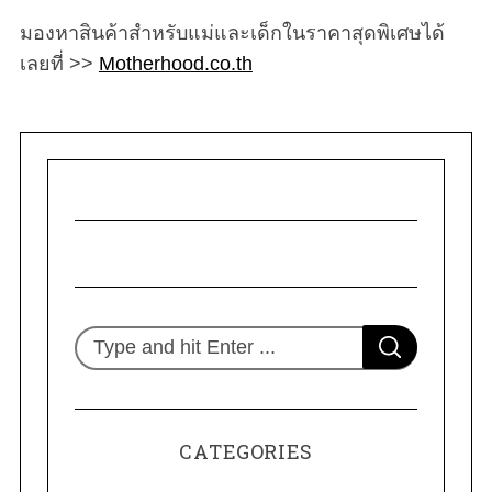
มองหาสินค้าสำหรับแม่และเด็กในราคาสุดพิเศษได้
เลยที่ >>
Motherhood.co.th
S
S
e
E
A
R
a
C
H
r
CATEGORIES
c
h