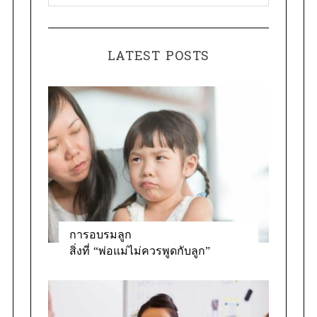
a
o
t
r
e
:
LATEST POSTS
g
o
r
i
e
s
การอบรมลูก
สิ่งที่ “พ่อแม่ไม่ควรพูดกับลูก”