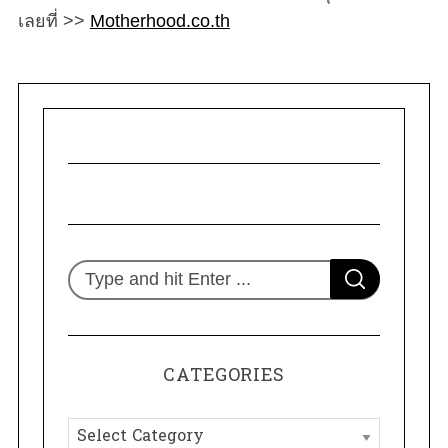
เลยที่ >>
Motherhood.co.th
S
S
e
E
A
R
a
C
H
r
CATEGORIES
c
h
C
f