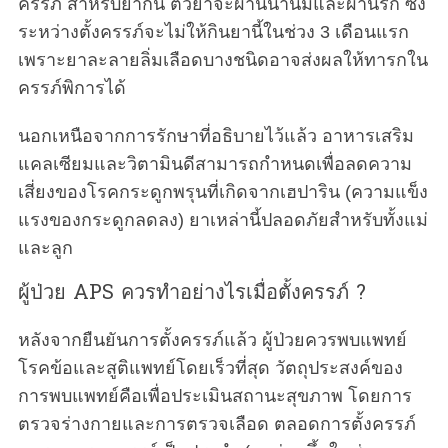
ครรภ์ สำหรับยากิน ตัวยาจะผ่านน้ำนมและผ่านรก ซึ่ง
ระหว่างตั้งครรภ์จะไม่ให้กินยานี้ในช่วง 3 เดือนแรก
เพราะยาละลายลิ่มเลือดบางชนิดอาจส่งผลให้ทารกใน
ครรภ์พิการได้
นอกเหนือจากการรักษาที่อธิบายไว้แล้ว อาหารเสริม
แคลเซียมและวิตามินดีสามารถกำหนดเพื่อลดความ
เสี่ยงของโรคกระดูกพรุนที่เกิดจากเฮปาริน (ความแข็ง
แรงของกระดูกลดลง) ยาเหล่านี้ปลอดภัยสำหรับทั้งแม่
และลูก
ผู้ป่วย APS ควรทำอย่างไรเมื่อตั้งครรภ์ ?
หลังจากยืนยันการตั้งครรภ์แล้ว ผู้ป่วยควรพบแพทย์
โรคข้อและสูติแพทย์โดยเร็วที่สุด วัตถุประสงค์ของ
การพบแพทย์คือเพื่อประเมินสถานะสุขภาพ โดยการ
ตรวจร่างกายและการตรวจเลือด ตลอดการตั้งครรภ์