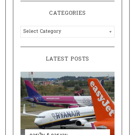
C
H
r
CATEGORIES
c
h
C
f
a
o
t
r
e
:
LATEST POSTS
g
o
r
i
e
s
การเงิน & การงาน