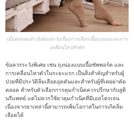
เมื่อคลอดแล้ว ยังต้องระวังเรื่องการเลือกเนื้อถุงน่องและการ
เคลื่อนไหวสักพัก
S
ข้อควรระวังพิเศษ เช่น ถุงน่องแบบเนื้อซัพพอร์ต และ
e
การเคลื่อนไหวตัวในระยะแรก เป็นสิ่งสำคัญสำหรับผู้
a
ป่วยที่มีประวัติลิ่มเลือดอุดตันและสำหรับผู้ที่เคยผ่าตัด
r
c
คลอด สำหรับตัวเลือกการคุมกำเนิดควรปรึกษากับสูติ
h
นรีแพทย์ แต่ไม่ควรใช้ยาคุมกำเนิดที่มีเอสโตรเจน
f
เนื่องจากยาเหล่านี้สามารถเพิ่มโอกาสในการเกิดลิ่ม
o
เลือดได้
r
: