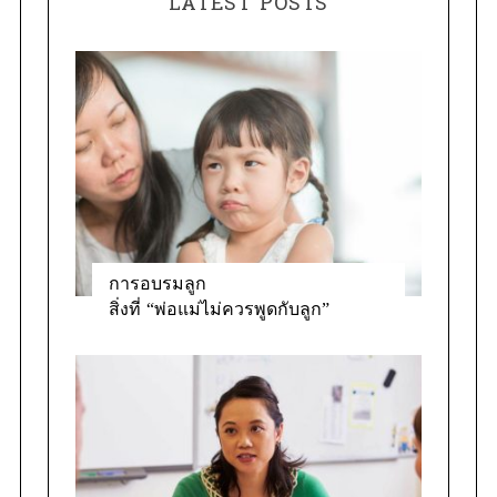
LATEST POSTS
g
o
r
i
e
s
การอบรมลูก
สิ่งที่ “พ่อแม่ไม่ควรพูดกับลูก”