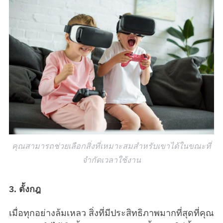
S
e
a
r
c
h
f
o
r
:
คุณสามารถช่วยเลือกสิ่งที่เหมาะสมสำหรับเขาได้ในขณะที่
จำกัดเวลาใช้งาน
3. ตั้งกฎ
เมื่อทุกอย่างล้มเหลว สิ่งที่มีประสิทธิภาพมากที่สุดที่คุณ