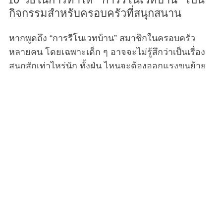
10 วิธีในการทำให้ “การรีโนเวทบ้าน” เป็น
กิจกรรมสำหรับครอบครัวที่สนุกสนาน
หากพูดถึง “การรีโนเวทบ้าน” สมาชิกในครอบครัว
หลายคน โดยเฉพาะเด็ก ๆ อาจจะไม่รู้สึกว่าเป็นเรื่อง
สนุกสักเท่าไหร่นัก ทั้งฝุ่น ไหนจะต้องออกแรงขนย้าย
ข้าวของ ทั้งอาจจะต้องลงมือทำอะไรหลายอย่างด้วย
ตัวเอง (ก็คุณแม่อยากประหยัดงบนี่นา) แต่วันนี้
Motherhood มีวิธีที่จะให้การรีโนเวทบ้านของคุณ
กลายเป็นกิจกรรมในครอบครัวที่สนุกสนานขึ้นได้ เรา
รับประเด็ก ๆ ก็จะให้ความร่วมมือกับคุณเป็นอย่างดี
แน่นอน