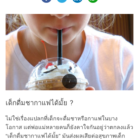
S
e
a
r
c
h
f
o
r
:
เด็กดื่มชากาแฟได้มั้ย ?
ไม่ใช่เรื่องแปลกที่เด็กจะดื่มชาหรือกาแฟในบาง
โอกาส แต่พ่อแม่หลายคนก็ยังคาใจกันอยู่ว่าตกลงแล้ว
“เด็กดื่มชากาแฟได้มั้ย” มันส่งผลเสียต่อสุขภาพเด็ก