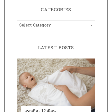
H
r
CATEGORIES
c
h
C
f
a
o
t
r
e
:
LATEST POSTS
g
o
r
i
e
s
แรกเกิด - 12 เดือน