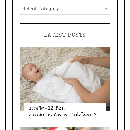
h
C
f
a
o
t
r
e
:
LATEST POSTS
g
o
r
i
e
s
แรกเกิด - 12 เดือน
ควรเลิก “ห่อตัวทารก” เมื่อไหร่ดี ?