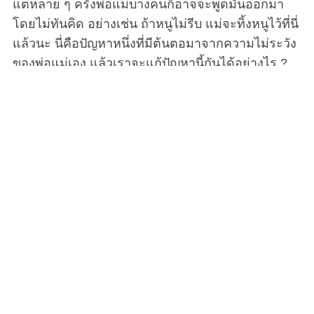
แต่หลาย ๆ ครั้งพ่อแม่บางคนก็อาจจะพูดมันออกมา
โดยไม่ทันคิด อย่างเช่น ถ้าหนูไม่รีบ แม่จะทิ้งหนูไว้ที่นี่
แล้วนะ นี่คือปัญหาหนึ่งที่มีต้นตอมาจากความไม่ระวัง
ของพ่อแม่เอง แล้วเราจะแก้ปัญหานี้กันได้อย่างไร ?
พ่อแม่ทั่วโลกต่างก็มีคำศัพท์ที่คล้ายคลึงกันอย่างน่า
กลัวเพื่อจัดการกับลูก ๆ ของพวกเขาที่เป็นเด็กดื้อ ‘เร็ว
เข้า ไม่งั้นแม่จะทิ้งหนูไว้ที่นี่นะ ‘ ‘กิน ๆ เข้าไปซะ โลกนี้
มีเด็กยากไร้ผู้หิวโหยอีกตั้งเยอะ’ ‘ทำไมลูกไม่เห็น
เหมือนพี่เค้าเลย’ ประโยคแบบนี้มีทั่วทุกประเทศ
วัฒนธรรม และภาษา ซึ่งผู้เชี่ยวชาญได้บอกไว้ว่ามัน
เป็นสิ่งที่รบกวนใจเด็ก ๆ อยู่ไม่น้อย