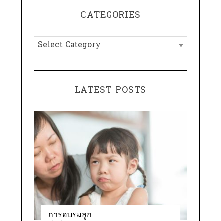
r
CATEGORIES
c
h
C
f
a
o
t
r
e
:
LATEST POSTS
g
o
r
i
e
s
การอบรมลูก