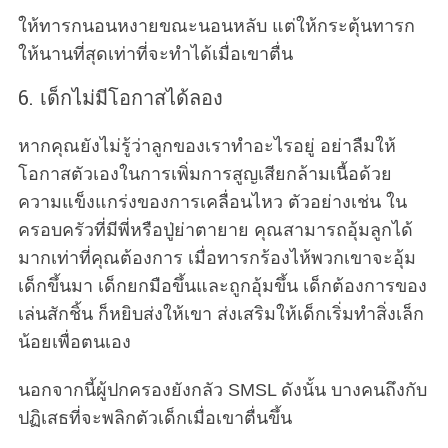
ให้ทารกนอนหงายขณะนอนหลับ แต่ให้กระตุ้นทารก
ให้นานที่สุดเท่าที่จะทำได้เมื่อเขาตื่น
6. เด็กไม่มีโอกาสได้ลอง
หากคุณยังไม่รู้ว่าลูกของเราทำอะไรอยู่ อย่าลืมให้
โอกาสตัวเองในการเพิ่มการสูญเสียกล้ามเนื้อด้วย
ความแข็งแกร่งของการเคลื่อนไหว ตัวอย่างเช่น ใน
ครอบครัวที่มีพี่หรือปู่ย่าตายาย คุณสามารถอุ้มลูกได้
มากเท่าที่คุณต้องการ เมื่อทารกร้องไห้พวกเขาจะอุ้ม
S
เด็กขึ้นมา เด็กยกมือขึ้นและถูกอุ้มขึ้น เด็กต้องการของ
e
เล่นสักชิ้น ก็หยิบส่งให้เขา ส่งเสริมให้เด็กเริ่มทำสิ่งเล็ก
a
น้อยเพื่อตนเอง
r
c
h
นอกจากนี้ผู้ปกครองยังกลัว SMSL ดังนั้น บางคนถึงกับ
f
ปฏิเสธที่จะพลิกตัวเด็กเมื่อเขาตื่นขึ้น
o