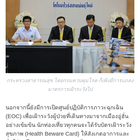
S
e
a
r
c
กระทรวงสาธารณสุข โดยกรมควบคุมโรค ก็เพิ่งมีการแถลง
h
มาตรการเฝ้าระวังไป
f
o
r
นอกจากนี้ยังมีการเปิดศูนย์ปฏิบัติการภาวะฉุกเฉิน
:
(EOC) เพื่อเฝ้าระวังผู้ป่วยที่เดินทางมาจากเมืองอู่ฮั่น
อย่างเข้มข้น นักท่องเที่ยวทุกคนจะได้รับบัตรเฝ้าระวัง
สุขภาพ (Health Beware Card) ให้สังเกตอาการและ