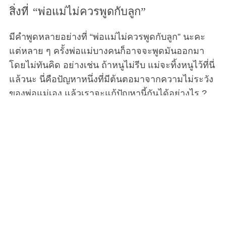
สิ่งที่ “พ่อแม่ไม่ควรพูดกับลูก”
มีคำพูดหลายอย่างที่ “พ่อแม่ไม่ควรพูดกับลูก” นะคะ
แต่หลาย ๆ ครั้งพ่อแม่บางคนก็อาจจะพูดมันออกมา
โดยไม่ทันคิด อย่างเช่น ถ้าหนูไม่รีบ แม่จะทิ้งหนูไว้ที่นี่
แล้วนะ นี่คือปัญหาหนึ่งที่มีต้นตอมาจากความไม่ระวัง
ของพ่อแม่เอง แล้วเราจะแก้ปัญหานี้กันได้อย่างไร ?
พ่อแม่ทั่วโลกต่างก็มีคำศัพท์ที่คล้ายคลึงกันอย่างน่า
กลัวเพื่อจัดการกับลูก ๆ ของพวกเขาที่เป็นเด็กดื้อ ‘เร็ว
เข้า ไม่งั้นแม่จะทิ้งหนูไว้ที่นี่นะ ‘ ‘กิน ๆ เข้าไปซะ โลกนี้
มีเด็กยากไร้ผู้หิวโหยอีกตั้งเยอะ’ ‘ทำไมลูกไม่เห็น
เหมือนพี่เค้าเลย’ ประโยคแบบนี้มีทั่วทุกประเทศ
วัฒนธรรม และภาษา ซึ่งผู้เชี่ยวชาญได้บอกไว้ว่ามัน
เป็นสิ่งที่รบกวนใจเด็ก ๆ อยู่ไม่น้อย