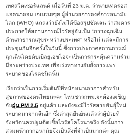
เทศสวิตเซอร์แลนด์ เมื่อวันที่ 23 ม.ค. ว่านายเทดรอส
แอดนาฮอม เกเบรเยซุส ผู้อำนวยการองค์การอนามัย
โลก (WHO) แถลงว่ายังไม่ได้ข้อสรุปชัดเจน ว่าสมควร
ประกาศให้สถานการณ์ไวรัสอู่ฮั่นเป็น “ภาวะฉุกเฉิน
ด้านสาธารณสุขระหว่างประเทศ” หรือไม่ แต่จะมีการ
ประชุมกันอีกครั้งในวันนี้ ซึ่งการประกาศสถานการณ์
ฉุกเฉินโดยดับเบิลยูเอชโอจะเป็นการกระตุ้นความร่วม
มือระหว่างประเทศ เพื่อเร่งหาทางยับยั้งการแพร่
ระบาดของโรคชนิดนั้น
เรียกว่าเป็นการเริ่มต้นปีที่หนักหนาเอาการสำหรับ
สุขภาพของคนไทยนะคะ ไหนชาวกทม.จะต้องเผชิญ
กับ
ฝุ่น PM 2.5
อยู่แล้ว และยังจะมีไวรัสสายพันธุ์ใหม่
ระบาดมาจากจีนอีก ซึ่งล่าสุดยืนยันแล้วว่าผู้ป่วยที่
จังหวัดนครปฐมติดเชื้อไวรัสโคโรนาจริง ดังนั้นการ
สวมหน้ากากอนามัยจึงเป็นสิ่งที่จำเป็นมากค่ะ คุณ