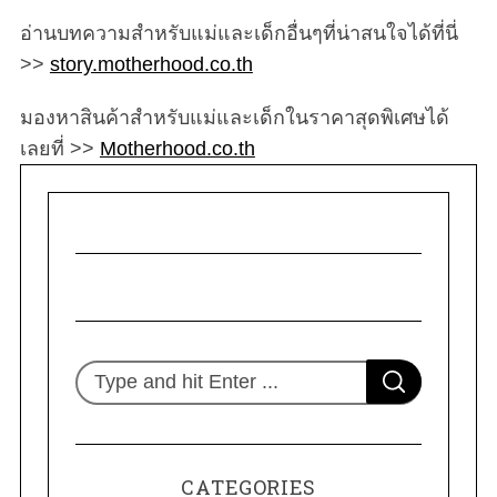
อ่านบทความสำหรับแม่และเด็กอื่นๆที่น่าสนใจได้ที่นี่
>>
story.motherhood.co.th
มองหาสินค้าสำหรับแม่และเด็กในราคาสุดพิเศษได้
เลยที่ >>
Motherhood.co.th
S
S
e
E
A
R
a
C
H
r
CATEGORIES
c