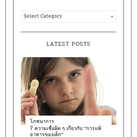
h
C
f
a
o
t
r
e
:
LATEST POSTS
g
o
r
i
e
s
โภชนาการ
7 ความเชื่อผิด ๆ เกี่ยวกับ “การแพ้
อาหารของเด็ก”