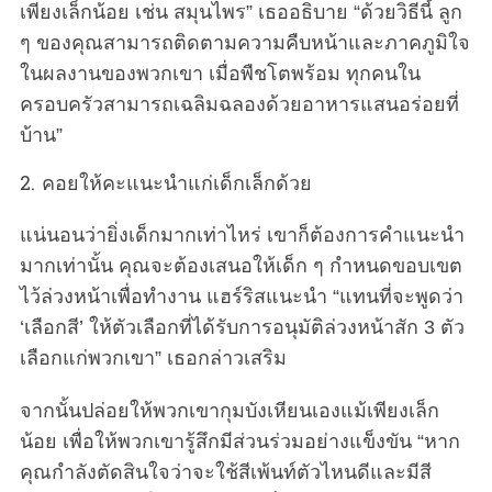
c
เพียงเล็กน้อย เช่น สมุนไพร” เธออธิบาย “ด้วยวิธีนี้ ลูก
h
ๆ ของคุณสามารถติดตามความคืบหน้าและภาคภูมิใจ
f
ในผลงานของพวกเขา เมื่อพืชโตพร้อม ทุกคนใน
o
ครอบครัวสามารถเฉลิมฉลองด้วยอาหารแสนอร่อยที่
r
:
บ้าน”
2. คอยให้คะแนะนำแก่เด็กเล็กด้วย
แน่นอนว่ายิ่งเด็กมากเท่าไหร่ เขาก็ต้องการคำแนะนำ
มากเท่านั้น คุณจะต้องเสนอให้เด็ก ๆ กำหนดขอบเขต
ไว้ล่วงหน้าเพื่อทำงาน แฮร์ริสแนะนำ “แทนที่จะพูดว่า
‘เลือกสี’ ให้ตัวเลือกที่ได้รับการอนุมัติล่วงหน้าสัก 3 ตัว
เลือกแก่พวกเขา” เธอกล่าวเสริม
จากนั้นปล่อยให้พวกเขากุมบังเหียนเองแม้เพียงเล็ก
น้อย เพื่อให้พวกเขารู้สึกมีส่วนร่วมอย่างแข็งขัน “หาก
คุณกำลังตัดสินใจว่าจะใช้สีเพ้นท์ตัวไหนดีและมีสี