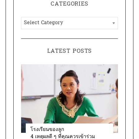
CATEGORIES
c
h
C
f
a
o
t
r
e
:
LATEST POSTS
g
o
r
i
e
s
โรงเรียนของลูก
4 เหตุผลดี ๆ ที่คุณควรเข้าร่วม