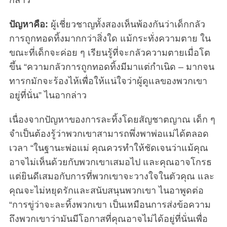
กล่าว
ปัญหาคือ:
ผู้เชี่ยวชาญทั้งสองเห็นพ้องกันว่าเด็กกลัว
การถูกทอดทิ้งมากกว่าสิ่งใด แม้กระทั่งความตาย ใน
ขณะที่เด็กจะค่อย ๆ เรียนรู้ที่จะกลัวความตายเมื่อโต
ขึ้น “ความกลัวการถูกทอดทิ้งมีมาแต่กำเนิด – มากจน
ทารกมักจะร้องไห้เพื่อให้แน่ใจว่าผู้ดูแลของพวกเขา
อยู่ที่นั่น” ไนอากล่าว
เนื่องจากปัญหาของการละทิ้งโดยสัญชาตญาณ เด็ก ๆ
จำเป็นต้องรู้ว่าพวกเขาสามารถพึ่งพาพ่อแม่ได้ตลอด
เวลา “ในฐานะพ่อแม่ คุณควรทำให้ชัดเจนว่าแม้คุณ
S
อาจไม่เห็นด้วยกับพวกเขาเสมอไป และคุณอาจโกรธ
e
แต่ยินดีเสมอกับการที่พวกเขาจะวางใจในตัวคุณ และ
a
คุณจะไม่หยุดรักและสนับสนุนพวกเขา ไนอาพูดต่อ
r
c
“การขู่ว่าจะละทิ้งพวกเขา เป็นเหมือนการส่งข้อความ
h
ถึงพวกเขาว่ามันมีโอกาสที่คุณอาจไม่ได้อยู่ที่นั่นเพื่อ
f