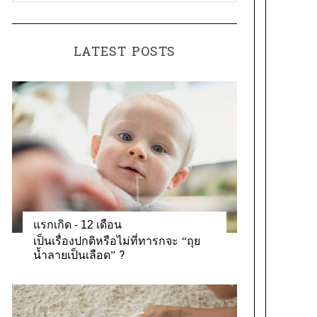
a
o
t
r
e
:
LATEST POSTS
g
o
r
i
e
s
แรกเกิด - 12 เดือน
เป็นเรื่องปกติหรือไม่ที่ทารกจะ “ถุย
น้ำลายเป็นเลือด” ?