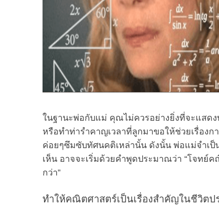
S
e
a
r
c
h
f
ในฐานะพ่อกับแม่ คุณไม่ควรอย่างยิ่งที่จะแสดง
o
หรือทำท่ารำคาญเวลาที่ลูกมาขอให้ช่วยเรื่อง
r
ค่อยๆซึมซับทัศนคติเหล่านั้น ดังนั้น พ่อแม่จำเป
:
เห็น อาจจะเริ่มด้วยคำพูดประมาณว่า “โจทย์คณ
กว่า”
ทำให้คณิตศาสตร์เป็นเรื่องสำคัญในชีวิตป