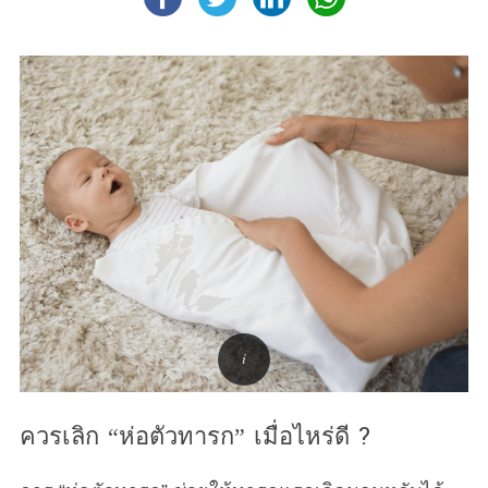
ควรเลิก “ห่อตัวทารก” เมื่อไหร่ดี ?