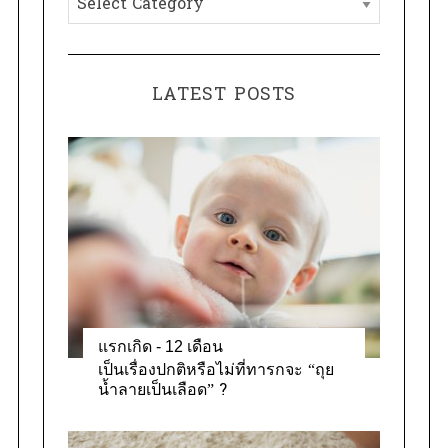
f
a
o
t
r
e
:
LATEST POSTS
g
o
r
i
e
s
แรกเกิด - 12 เดือน
เป็นเรื่องปกติหรือไม่ที่ทารกจะ “ถุย
น้ำลายเป็นเลือด” ?