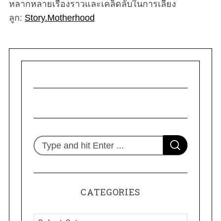
หลากหลายเรื่องราวและเคล็ดลับในการเลี้ยง
ลูก:
Story.Motherhood
S
S
e
E
A
R
a
C
H
r
CATEGORIES
c
h
C