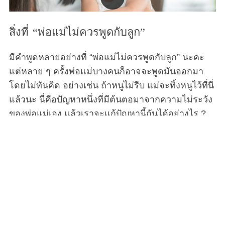
สิ่งที่ “พ่อแม่ไม่ควรพูดกับลูก”
มีคำพูดหลายอย่างที่ “พ่อแม่ไม่ควรพูดกับลูก” นะคะ
แต่หลาย ๆ ครั้งพ่อแม่บางคนก็อาจจะพูดมันออกมา
โดยไม่ทันคิด อย่างเช่น ถ้าหนูไม่รีบ แม่จะทิ้งหนูไว้ที่นี่
แล้วนะ นี่คือปัญหาหนึ่งที่มีต้นตอมาจากความไม่ระวัง
ของพ่อแม่เอง แล้วเราจะแก้ปัญหานี้กันได้อย่างไร ?
พ่อแม่ทั่วโลกต่างก็มีคำศัพท์ที่คล้ายคลึงกันอย่างน่า
กลัวเพื่อจัดการกับลูก ๆ ของพวกเขาที่เป็นเด็กดื้อ ‘เร็ว
เข้า ไม่งั้นแม่จะทิ้งหนูไว้ที่นี่นะ ‘ ‘กิน ๆ เข้าไปซะ โลกนี้
มีเด็กยากไร้ผู้หิวโหยอีกตั้งเยอะ’ ‘ทำไมลูกไม่เห็น
เหมือนพี่เค้าเลย’ ประโยคแบบนี้มีทั่วทุกประเทศ
วัฒนธรรม และภาษา ซึ่งผู้เชี่ยวชาญได้บอกไว้ว่ามัน
เป็นสิ่งที่รบกวนใจเด็ก ๆ อยู่ไม่น้อย