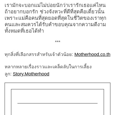
S
เรามักจะบอกแม่ไม่บ่อยนักว่าเรารักเธอแค่ไหน
e
ถ้าอยากบอกรัก ช่วงจังหวะที่ดีที่สุดคือเดี๋ยวนั้น
a
เพราะแม่คือคนที่สุดยอดที่สุดในชีวิตของเราทุก
r
คนและสมควรได้รับคำขอบคุณจากความดีงาม
c
ทั้งหมดที่เธอได้ทำ
h
f
***
o
r
ทุกสิ่งที่เลือกสรรสำหรับเจ้าตัวน้อย:
Motherhood.co.th
:
หลากหลายเรื่องราวและเคล็ดลับในการเลี้ยง
ลูก:
Story.Motherhood