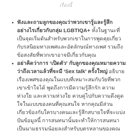
เรื่องนี้
ฟังและถามลูกของคุณว่าพวกเขารู้และรู้สึก
อย่างไรเกี่ยวกับกลุ่ม LGBTIQA+
ทั้งในฐานะที่
เป็นจุดเริ่มต้นสำหรับพวกเขาในการพูดคุยเกี่ยว
กับรสนิยมทางเพศและอัตลักษณ์ทางเพศ รวมถึง
ข้อสงสัยที่พวกเขาอาจมีเกี่ยวกับคุณ
S
อย่าคิดว่าการ ‘เปิดตัว’ กับลูกของคุณหมายความ
e
ว่าถึงเวลาแล้วที่จะมี ‘Sex talk’ ครั้งใหญ่
อธิบาย
a
เรื่องเพศของคุณในแบบที่เหมาะสมกับวัยที่พวก
r
เขาเข้าใจได้ พูดถึงการมีความรู้สึกรัก ความ
c
h
ห่วงใย และความห่วงใย ควบคู่ไปกับความดึงดูด
f
ใจในแบบของคนที่คุณสนใจ หากคุณมีส่วน
o
เกี่ยวข้องกับใครบางคนและรู้สึกสบายใจที่จะแบ่ง
r
ปันข้อมูลนี้ การสนทนานั้นจะทำให้การสนทนา
:
เป็นนามธรรมน้อยลงสำหรับบุตรหลานของคุณ