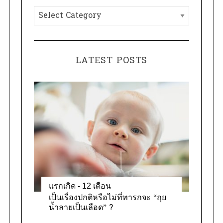
h
C
f
a
o
t
r
e
:
LATEST POSTS
g
o
r
i
e
s
แรกเกิด - 12 เดือน
เป็นเรื่องปกติหรือไม่ที่ทารกจะ “ถุย
น้ำลายเป็นเลือด” ?