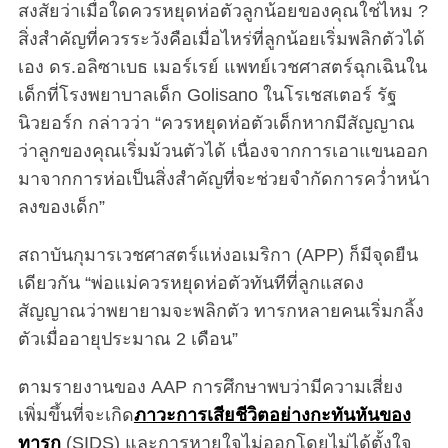
สงสัยว่าเมื่อใดควรหยุดห่อตัวลูกน้อยของคุณใช่ไหม ?
สิ่งสำคัญที่ควรระวังคือเมื่อไหร่ที่ลูกน้อยเริ่มพลิกตัวได้
เอง ดร.อลิซาเบธ เมอร์เรย์ แพทย์เวชศาสตร์ฉุกเฉินใน
เด็กที่โรงพยาบาลเด็ก Golisano ในโรเชสเตอร์ รัฐ
นิวยอร์ก กล่าวว่า “ควรหยุดห่อตัวเด็กหากมีสัญญาณ
ว่าลูกของคุณเริ่มม้วนตัวได้ เนื่องจากการเอาแขนออก
มาจากการห่อเป็นสิ่งสำคัญที่จะช่วยจำกัดการคว่ำหน้า
ลงของเด็ก”
สถาบันกุมารเวชศาสตร์แห่งอเมริกา (APP) ก็มีจุดยืน
เดียวกัน “พ่อแม่ควรหยุดห่อตัวทันทีที่ลูกแสดง
สัญญาณว่าพยายามจะพลิกตัว ทารกหลายคนเริ่มกลิ้ง
ตัวเมื่ออายุประมาณ 2 เดือน”
ตามรายงานของ AAP การศึกษาพบว่ามีความเสี่ยง
เพิ่มขึ้นที่จะเกิด
ภาวะการเสียชีวิตอย่างกะทันหันของ
ทารก
(SIDS) และการหายใจไม่ออกโดยไม่ได้ตั้งใจ