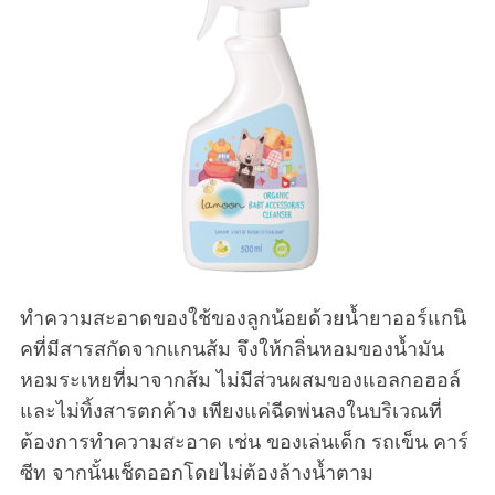
S
e
a
r
c
h
ทำความสะอาดของใช้ของลูกน้อยด้วยน้ำยาออร์แกนิ
f
คที่มีสารสกัดจากแกนส้ม จึงให้กลิ่นหอมของน้ำมัน
o
หอมระเหยที่มาจากส้ม ไม่มีส่วนผสมของแอลกอฮอล์
r
:
และไม่ทิ้งสารตกค้าง เพียงแค่ฉีดพ่นลงในบริเวณที่
ต้องการทำความสะอาด เช่น ของเล่นเด็ก รถเข็น คาร์
ซีท จากนั้นเช็ดออกโดยไม่ต้องล้างน้ำตาม