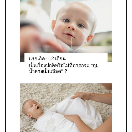
r
i
e
s
แรกเกิด - 12 เดือน
เป็นเรื่องปกติหรือไม่ที่ทารกจะ “ถุย
น้ำลายเป็นเลือด” ?