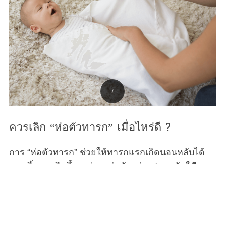
ควรเลิก “ห่อตัวทารก” เมื่อไหร่ดี ?
การ “ห่อตัวทารก” ช่วยให้ทารกแรกเกิดนอนหลับได้
นานขึ้นและลึกขึ้น แต่การห่อตัวอย่างปลอดภัยก็มีจุด
สิ้นสุดของมันเช่นกัน และช่วงเวลานั้นก็อาจมาเร็วกว่า
ที่คุณคิด Motherhood จะพาคุณไปเรียนรู้เรื่องนี้กันค่ะ
จากคำแนะนำและเคล็ดลับทั้งหมดที่พ่อแม่มือใหม่ได้