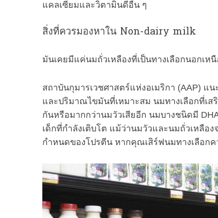
แคลเซียมและวิตามินดีอื่น ๆ
สิ่งที่ควรมองหาใน Non-dairy milk
มันเคยมีแค่นมถั่วเหลืองที่เป็นทางเลือกนอกเห
สถาบันกุมารเวชศาสตร์แห่งอเมริกา (AAP) แนะ
และปริมาณไขมันที่เหมาะสม นมทางเลือกที่เสร
กันหรือมากกว่านมวัวเสียอีก นมบางชนิดมี DHA,
เด็กที่กำลังเติบโต แม้ว่านมวัวและนมถั่วเหลือ
กำหนดของโปรตีน หากคุณเสิร์ฟนมทางเลือกควบค