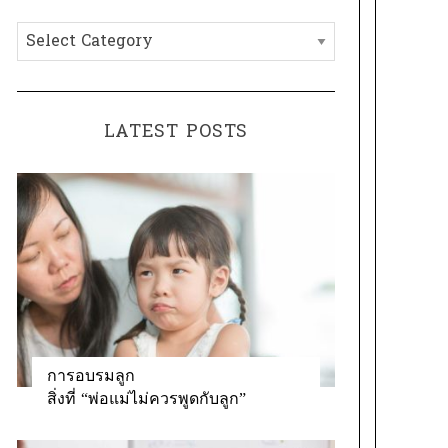
h
C
f
a
o
t
r
e
:
LATEST POSTS
g
o
r
i
e
s
การอบรมลูก
สิ่งที่ “พ่อแม่ไม่ควรพูดกับลูก”