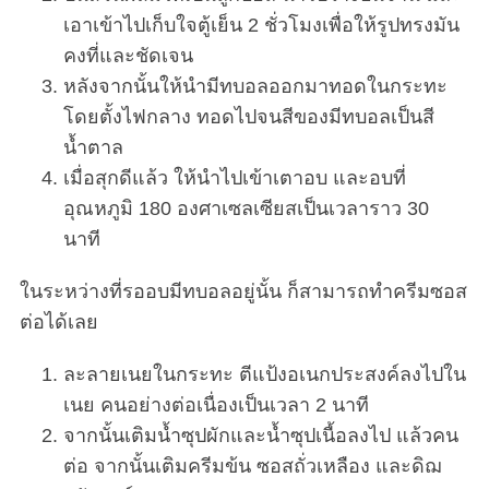
เอาเข้าไปเก็บใจตู้เย็น 2 ชั่วโมงเพื่อให้รูปทรงมัน
คงที่และชัดเจน
หลังจากนั้นให้นำมีทบอลออกมาทอดในกระทะ
โดยตั้งไฟกลาง ทอดไปจนสีของมีทบอลเป็นสี
S
e
น้ำตาล
a
เมื่อสุกดีแล้ว ให้นำไปเข้าเตาอบ และอบที่
r
อุณหภูมิ 180 องศาเซลเซียสเป็นเวลาราว 30
c
นาที
h
f
ในระหว่างที่รออบมีทบอลอยู่นั้น ก็สามารถทำครีมซอส
o
r
ต่อได้เลย
:
ละลายเนยในกระทะ ตีแป้งอเนกประสงค์ลงไปใน
เนย คนอย่างต่อเนื่องเป็นเวลา 2 นาที
จากนั้นเติมน้ำซุปผักและน้ำซุปเนื้อลงไป แล้วคน
ต่อ จากนั้นเติมครีมข้น ซอสถั่วเหลือง และดิฌ