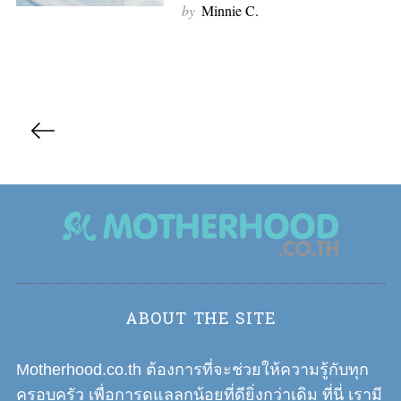
by
Minnie C.
S
e
P
a
r
o
c
s
h
t
f
s
o
r
n
:
a
v
i
ABOUT THE SITE
g
a
Motherhood.co.th ต้องการที่จะช่วยให้ความรู้กับทุก
t
ครอบครัว เพื่อการดูแลลูกน้อยที่ดียิ่งกว่าเดิม ที่นี่ เรามี