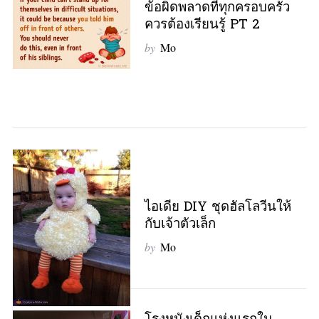
ข้อผิดพลาดที่ทุกครอบครัว
ควรต้องเรียนรู้ PT 2
by
Mo
S
e
a
r
c
h
f
o
r
:
ไอเดีย DIY ชุดฮัลโลวีนให้
กับเจ้าตัวเล็ก
by
Mo