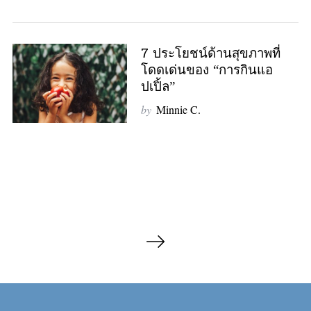
7 ประโยชน์ด้านสุขภาพที่
โดดเด่นของ “การกินแอ
ปเปิ้ล”
by
Minnie C.
P
o
s
t
s