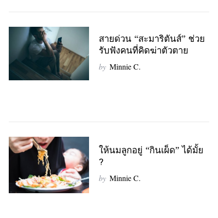
S
e
a
r
สายด่วน “สะมาริตันส์” ช่วย
c
รับฟังคนที่คิดฆ่าตัวตาย
h
by
Minnie C.
f
o
r
:
ให้นมลูกอยู่ “กินเผ็ด” ได้มั้ย
?
by
Minnie C.