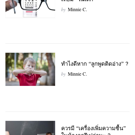
by
Minnie C.
S
e
a
r
c
h
f
ทำไงดีหาก “ลูกพูดติดอ่าง” ?
o
r
by
Minnie C.
:
ควรมี “เครื่องเพิ่มความชื้น”