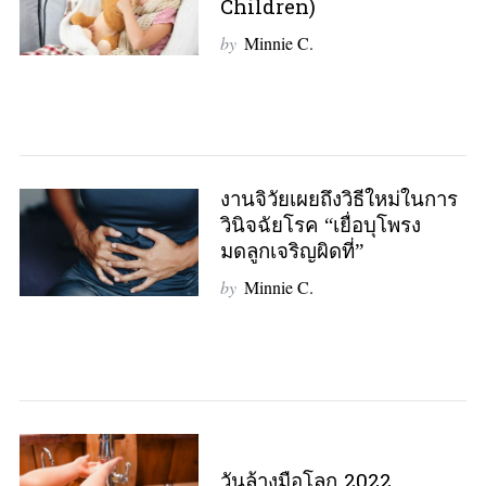
Children)
by
Minnie C.
S
e
a
r
c
h
งานจิวัยเผยถึงวิธีใหม่ในการ
f
วินิจฉัยโรค “เยื่อบุโพรง
o
มดลูกเจริญผิดที่”
r
:
by
Minnie C.
วันล้างมือโลก 2022