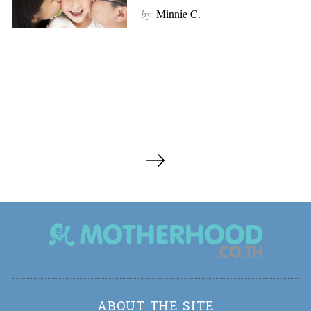
by
Minnie C.
P
o
s
t
s
n
a
v
i
ABOUT THE SITE