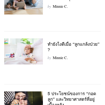
a
r
by
Minnie C.
c
h
f
o
r
:
ทำยังไงดีเมื่อ “ลูกแกล้งป่วย”
?
by
Minnie C.
5 ประโยชน์ของการ “กอด
ลูก” และวิทยาศาสตร์ที่อยู่