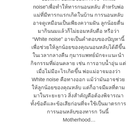
noise”เพื่อทำให้ทารกนอนหลับ สำหรับพ่อ
แม่ที่มีทารกแรกเกิดในบ้าน การนอนหลับ
อาจดูเหมือนเป็นเพียงความฝัน ลูกน้อยตื่น
S
มากินนมแล้วก็ไม่ยอมหลับตือ หรือว่า
e
“White noise” อาจเป็นคำตอบของปัญหานี้
a
เพื่อช่วยให้ลูกน้อยของคุณนอนหลับได้ดีขึ้น
r
ในเวลากลางคืน กุมารแพทย์มักจะแนะนำ
c
h
กิจกรรมที่ผ่อนคลาย เช่น การอาบน้ำอุ่น แต่
f
เมื่อไม่มีอะไรเกิดขึ้น พ่อแม่อาจมองว่า
o
White noise คือทางออก แม้ว่ามันอาจช่วย
r
ให้ลูกน้อยของคุณหลับ แต่ก็อาจมีผลที่ตาม
:
มาในระยะยาว สิ่งสำคัญคือต้องพิจารณา
ทั้งข้อดีและข้อเสียก่อนที่จะใช้เป็นมาตรการ
การนอนหลับของทารก วันนี้
Motherhood…