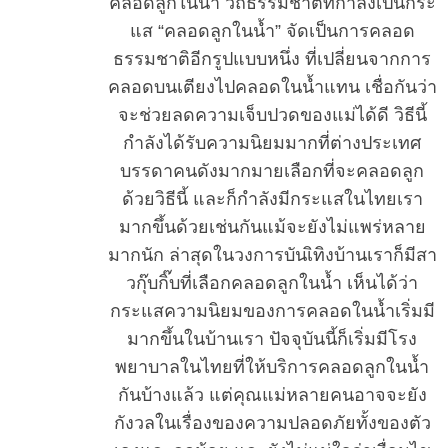
คลอดลูกในน้ำ วิถีธรรมชาติที่กำลังเป็นกระ
S
แส “คลอดลูกในน้ำ” จัดเป็นการคลอด
e
ธรรมชาติอีกรูปแบบหนึ่ง ที่เปลี่ยนจากการ
a
คลอดบนเตียงไปคลอดในน้ำแทน เชื่อกันว่า
r
c
จะช่วยลดความเจ็บปวดของแม่ได้ดี วิธีนี้
h
กำลังได้รับความนิยมมากที่ต่างประเทศ
f
บรรดาคนดังมากมายเลือกที่จะคลอดลูก
o
ด้วยวิธีนี้ และก็กำลังมีกระแสในไทยเรา
r
:
มากขึ้นด้วยเช่นกันแม้จะยังไม่แพร่หลาย
มากนัก ล่าสุดในวงการบันเิทิงบ้านเราก็มีสา
วกุ๊บกิ๊บที่เลือกคลอดลูกในน้ำ เห็นได้ว่า
กระแสความนิยมของการคลอดในน้ำเริ่มมี
มากขึ้นในบ้านเรา ปัจจุบันนี้ก็เริ่มมีโรง
พยาบาลในไทยที่ให้บริการคลอดลูกในน้ำ
กันบ้างแล้ว แต่คุณแม่หลายคนอาจจะยัง
กังวลในเรื่องของความปลอดภัยทั้งของตัว