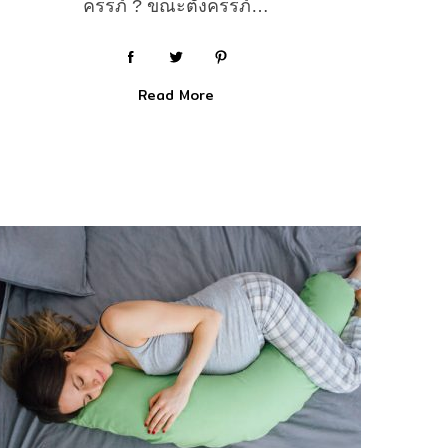
ครรภ์ ? ขณะตั้งครรภ์…
Read More