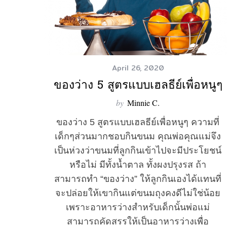
S
e
April 26, 2020
a
ของว่าง 5 สูตรแบบเฮลธีย์เพื่อหนูๆ
r
c
by
Minnie C.
h
f
ของว่าง 5 สูตรแบบเฮลธีย์เพื่อหนูๆ ความที่
o
เด็กๆส่วนมากชอบกินขนม คุณพ่อคุณแม่จึง
r
เป็นห่วงว่าขนมที่ลูกกินเข้าไปจะมีประโยชน์
:
หรือไม่ มีทั้งน้ำตาล ทั้งผงปรุงรส ถ้า
สามารถทำ “ของว่าง” ให้ลูกกินเองได้แทนที่
จะปล่อยให้เขากินแต่ขนมถุงคงดีไม่ใช่น้อย
เพราะอาหารว่างสำหรับเด็กนั้นพ่อแม่
สามารถคัดสรรให้เป็นอาหารว่างเพื่อ