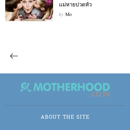
แม่หายปวดหัว
by
Mo
S
e
a
r
P
c
o
h
s
f
t
o
r
s
:
n
a
v
i
ABOUT THE SITE
g