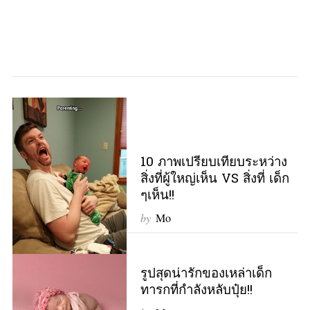
S
e
a
r
c
h
f
o
r
10 ภาพเปรียบเทียบระหว่าง
:
สิ่งที่ผู้ใหญ่เห็น VS สิ่งที่ เด็ก
ๆเห็น!!
by
Mo
รูปสุดน่ารักของเหล่าเด็ก
ทารกที่กำลังหลับปุ๋ย!!