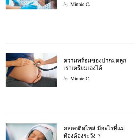
by
Minnie C.
S
e
a
r
c
h
f
ความพร้อมของปากมดลูก
o
เราเตรียมเองได้
r
by
Minnie C.
:
คลอดติดไหล่ มีอะไรที่แม่
ท้องต้องระวัง ?