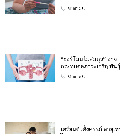
by
Minnie C.
S
e
a
r
c
h
f
“ฮอร์โมนไม่สมดุล” อาจ
o
กระทบต่อภาวะเจริญพันธุ์
r
by
Minnie C.
:
เตรียมตัวตั้งครรภ์ อายุเท่า