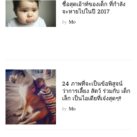
e
ชื่อสุดเอ้าท์ของเด็ก ที่กำลัง
a
จะหายไปในปี 2017
r
by
Mo
c
h
f
o
r
:
24 ภาพที่จะเป็นข้อพิสูจน์
ว่าการเลี้ยง สัตว์ ร่วมกับ เด็ก
เล็ก เป็นไอเดียที่เจ๋งสุดๆ!!
by
Mo