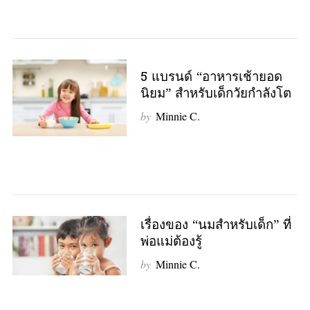
S
e
a
r
c
5 แบรนด์ “อาหารเช้ายอด
h
นิยม” สำหรับเด็กวัยกำลังโต
f
by
Minnie C.
o
r
:
เรื่องของ “นมสำหรับเด็ก” ที่
พ่อแม่ต้องรู้
by
Minnie C.